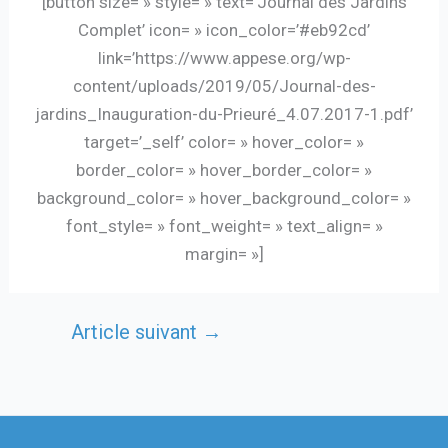
[button size= » style= » text=’Journal des Jardins
Complet’ icon= » icon_color=’#eb92cd’
link=’https://www.appese.org/wp-
content/uploads/2019/05/Journal-des-
jardins_Inauguration-du-Prieuré_4.07.2017-1.pdf’
target=’_self’ color= » hover_color= »
border_color= » hover_border_color= »
background_color= » hover_background_color= »
font_style= » font_weight= » text_align= »
margin= »]
Article suivant
→